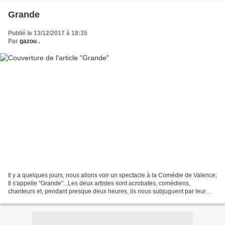
Grande
Publié le 13/12/2017 à 18:35
Par
gazou .
Il y a quelques jours, nous allons voir un spectacle à la Comédie de Valence;
Il s'appelle "Grande"...Les deux artistes sont acrobates, comédiens,
chanteurs et, pendant presque deux heures, ils nous subjuguent par leur
énergie...Il s'agit de Vimala Pons...