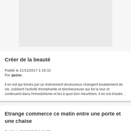
Créer de la beauté
Publié le 21/12/2017 à 18:32
Par
gazou .
Il en est qui brisés par un évènement douloureux changent brutalement de
vie, oublient l'activité triomphante et bienheureuse qui fut la leur et
continuent dans l'immobilisme et les à quoi bon meurtriers. Il en est d'autres
qui, au plus fort de leur brisure...
Etrange commerce ce matin entre une porte et
une chaise