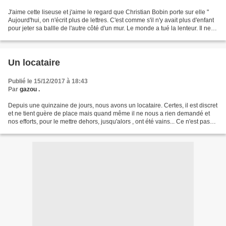
J'aime cette liseuse et j'aime le regard que Christian Bobin porte sur elle "
Aujourd'hui, on n'écrit plus de lettres. C'est comme s'il n'y avait plus d'enfant
pour jeter sa ballle de l'autre côté d'un mur. Le monde a tué la lenteur. Il ne
sait plus où...
Un locataire
Publié le 15/12/2017 à 18:43
Par
gazou .
Depuis une quinzaine de jours, nous avons un locataire. Certes, il est discret
et ne tient guère de place mais quand même il ne nous a rien demandé et
nos efforts, pour le mettre dehors, jusqu'alors , ont été vains... Ce n'est pas
qu'il nous dérange mais...