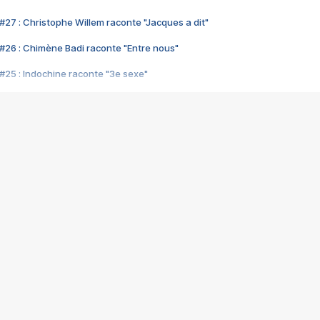
#27 : Christophe Willem raconte "Jacques a dit"
#26 : Chimène Badi raconte "Entre nous"
#25 : Indochine raconte "3e sexe"
#24 : Zaho raconte "C'est chelou"
#23 : Patrick Bruel raconte "Au café des délices"
#22 : Kyo raconte "Le chemin"
#21 : Nolwenn Leroy raconte "Cassé"
#20 : Patrick Hernandez raconte "Born to be alive"
#19 : Lorie raconte "Près de moi"
#18 : Michael Jones raconte "A nos actes manqués" (avec Jean-Jacque
#17 : Khaled raconte "Aïcha"
#16 : Corneille raconte "Parce qu'on vient de loin"