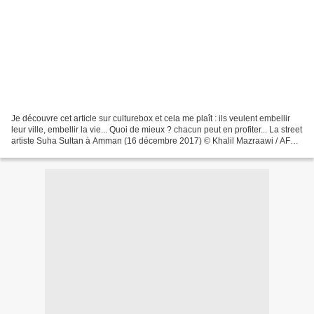
Je découvre cet article sur culturebox et cela me plaît : ils veulent embellir
leur ville, embellir la vie... Quoi de mieux ? chacun peut en profiter... La street
artiste Suha Sultan à Amman (16 décembre 2017) © Khalil Mazraawi / AFP
Leur nombre ne dépasse...