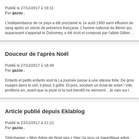
Publié le 27/12/2017 à 19:11
Par
gazou .
L'indépendance de ce pays a été proclamé le 1e août 1960 sans effusion de
sang après un siècle de présence française. L'hymne national du Bénin qui,
auparavant s'appelait le Dahomey, a été écrit et composé par l'abbé Gilbert
Jean Dagnon... c'est quand...
Douceur de l'après Noël
Publié le 27/12/2017 à 18:49
Par
gazou .
Enfants et petits enfants sont là La journée passe à une vitesse folle. De gros
nuages dans le ciel, il pleut, il grêle. Et puis, soudain un éclat de soleil ! Vite,
profitons-en, avant que la pluie et la nuit bientôt ne viennent... Je vais sur le
chemin......
Article publié depuis Eklablog
Publié le 23/12/2017 à 21:21
Par
gazou .
Télécharger « Mon-Arbre-de-Noel.pps » Hier j'ai reçu ce magnifique arbre