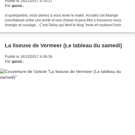
Publié le 19/12/2017 à 10:37
Par
gazou .
si quelquefois, vous peinez à vous lever le matin, écoutez cet étrange
conciliabule entre une porte et une chaise et peut-être y trouverez-vous
énergie et courage.. .C'est Gelsy qui tient le blog "mots et couleurs"(voir
colonne à droite) qui me l'a envoyé...Dans...
La liseuse de Vermeer (Le tableau du samedi)
Publié le 16/12/2017 à 08:36
Par
gazou .