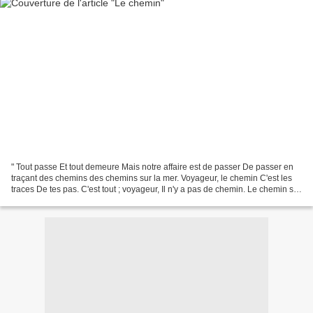
" Tout passe Et tout demeure Mais notre affaire est de passer De passer en
traçant des chemins des chemins sur la mer. Voyageur, le chemin C'est les
traces De tes pas. C'est tout ; voyageur, Il n'y a pas de chemin. Le chemin se
fait en marchant Et quand...