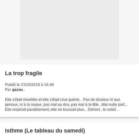
La trop fragile
Publié le 23/10/2016 à 16:46
Par
gazou .
Elle s'était réveillée et elle s'était crue guérie... Pas de douleur ni aux
genoux, ni à la nuque, pas mal au dos, pas mal à la tête...Mal nulle part...
Elle respirait paisiblement, elle ne toussait plus... Dehors , le soleil
s'annonçait déjà... En fin...
Isthme (Le tableau du samedi)