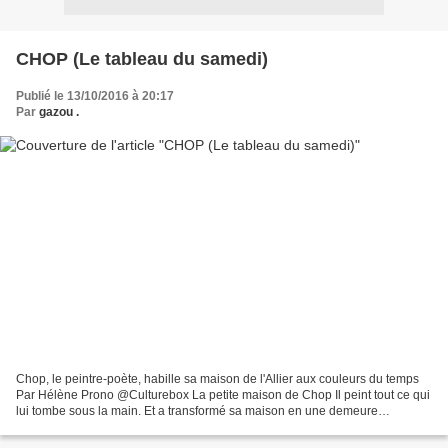
CHOP (Le tableau du samedi)
Publié le 13/10/2016 à 20:17
Par
gazou .
Chop, le peintre-poète, habille sa maison de l'Allier aux couleurs du temps
Par Hélène Prono @Culturebox La petite maison de Chop Il peint tout ce qui
lui tombe sous la main. Et a transformé sa maison en une demeure
fantastique. A bientôt 70 ans, Chop...