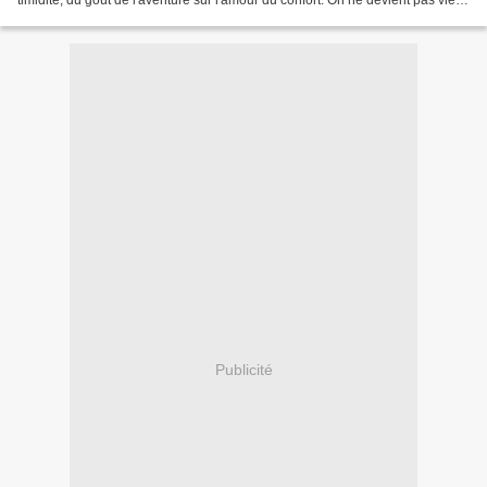
timidité, du goût de l'aventure sur l'amour du confort. On ne devient pas vieux
pour avoir vécu...
Publicité