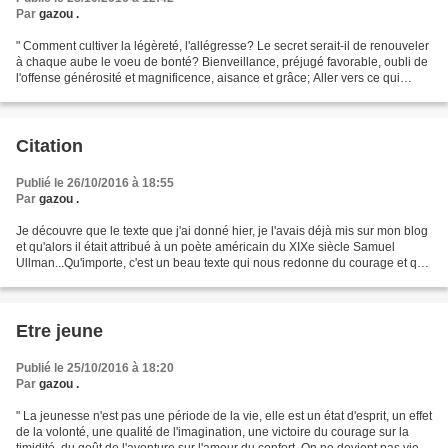
Par
gazou .
" Comment cultiver la légèreté, l'allégresse? Le secret serait-il de renouveler
à chaque aube le voeu de bonté? Bienveillance, préjugé favorable, oubli de
l'offense générosité et magnificence, aisance et grâce; Aller vers ce qui
vient,les mains nues,...
Citation
Publié le 26/10/2016 à 18:55
Par
gazou .
Je découvre que le texte que j'ai donné hier, je l'avais déjà mis sur mon blog
et qu'alors il était attribué à un poète américain du XIXe siècle Samuel
Ullman...Qu'importe, c'est un beau texte qui nous redonne du courage et qui
mérite qu'on le lise plusieurs...
Etre jeune
Publié le 25/10/2016 à 18:20
Par
gazou .
" La jeunesse n'est pas une période de la vie, elle est un état d'esprit, un effet
de la volonté, une qualité de l'imagination, une victoire du courage sur la