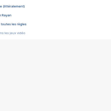
e (littéralement)
im Rayan
 toutes les règles
s les jeux vidéo
us choquant de Rockstar ? - Le scandale BULLY
e plus moche de Steam
du RÊVE tourne au CAUCHEMAR
pendant 8 heures
it… à tort
umiliés par un jeu vidéo
ire - Final Fantasy 8
ti un empire - Age of Empires