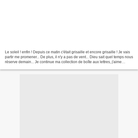
Le soleil ! enfin ! Depuis ce matin c'était grisaille et encore grisaille ! Je vais
partir me promener... De plus, il n'y a pas de vent... Dieu sait quel temps nous
réserve demain... Je continue ma collection de boîte aux lettres, j'aime
beaucoup ce papillon...