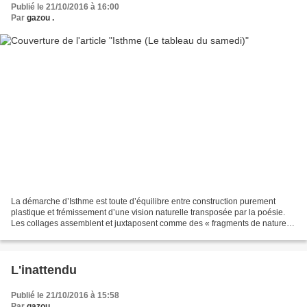
Publié le 21/10/2016 à 16:00
Par
gazou .
La démarche d’Isthme est toute d’équilibre entre construction purement
plastique et frémissement d’une vision naturelle transposée par la poésie.
Les collages assemblent et juxtaposent comme des « fragments de nature »,
d’une nature qui se trouverait...
L'inattendu
Publié le 21/10/2016 à 15:58
Par
gazou .