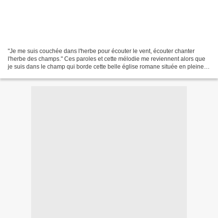
"Je me suis couchée dans l'herbe pour écouter le vent, écouter chanter
l'herbe des champs." Ces paroles et cette mélodie me reviennent alors que
je suis dans le champ qui borde cette belle église romane située en pleine
campagne. C'est un lieu que j'aime...