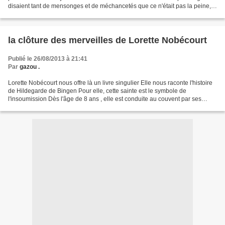
disaient tant de mensonges et de méchancetés que ce n'était pas la peine,
par inadvertance, d'en ajouter...
la clôture des merveilles de Lorette Nobécourt
Publié le 26/08/2013 à 21:41
Par
gazou .
Lorette Nobécourt nous offre là un livre singulier Elle nous raconte l'histoire
de Hildegarde de Bingen Pour elle, cette sainte est le symbole de
l'insoumission Dès l'âge de 8 ans , elle est conduite au couvent par ses
parents car il est d'usage alors...