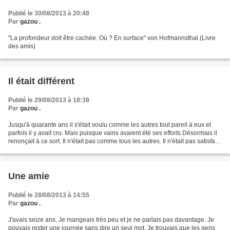
Publié le 30/08/2013 à 20:48
Par
gazou .
"La profondeur doit être cachée. Où ? En surface" von Hofmannsthal (Livre
des amis)
Il était différent
Publié le 29/08/2013 à 18:38
Par
gazou .
Jusqu'à quarante ans il s'était voulu comme les autres tout pareil à eux et
parfois il y avait cru. Mais puisque vains avaient été ses efforts Désormais il
renonçait à ce sort. Il n'était pas comme tous les autres. Il n'était pas satisfait
ni de son travail...
Une amie
Publié le 28/08/2013 à 14:55
Par
gazou .
J'avais seize ans. Je mangeais très peu et je ne parlais pas davantage. Je
pouvais rester une journée sans dire un seul mot. Je trouvais que les gens