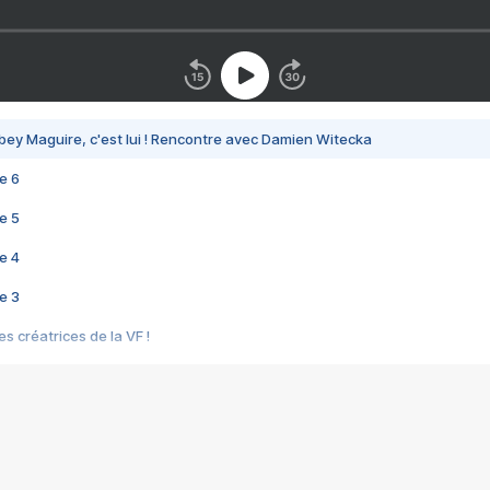
bey Maguire, c'est lui ! Rencontre avec Damien Witecka
e 6
e 5
e 4
e 3
s créatrices de la VF !
e 2
e 1
e Mektoub My Love arrive enfin ! Rencontre avec Shaïn Boumedine et Sal