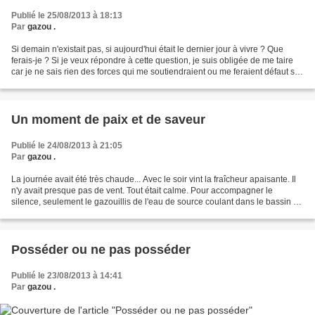
Publié le 25/08/2013 à 18:13
Par
gazou .
Si demain n'existait pas, si aujourd'hui était le dernier jour à vivre ? Que
ferais-je ? Si je veux répondre à cette question, je suis obligée de me taire
car je ne sais rien des forces qui me soutiendraient ou me feraient défaut si,
aujourd'hui, cette...
Un moment de paix et de saveur
Publié le 24/08/2013 à 21:05
Par
gazou .
La journée avait été très chaude... Avec le soir vint la fraîcheur apaisante. Il
n'y avait presque pas de vent. Tout était calme. Pour accompagner le
silence, seulement le gazouillis de l'eau de source coulant dans le bassin et
le tintinnabulis des clochettes,...
Posséder ou ne pas posséder
Publié le 23/08/2013 à 14:41
Par
gazou .