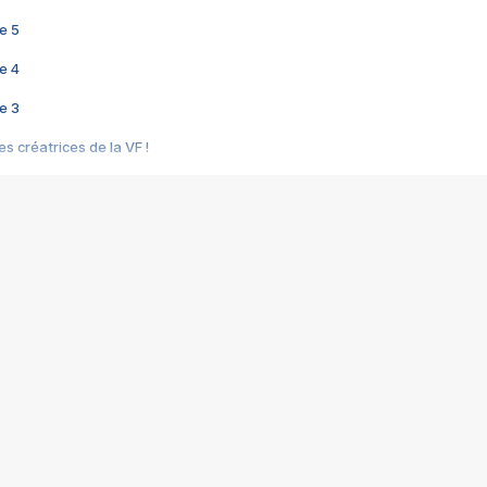
e 5
e 4
e 3
s créatrices de la VF !
e 2
e 1
e Mektoub My Love arrive enfin ! Rencontre avec Shaïn Boumedine et Sal
i : après Toni en famille
elle réalise le bouleversant Dites lui que je l'aime
ais ! Rencontre autour de Vie privée de Rebecca Zlotowski
 de Marguerite, Grave... Rencontre avec Ella Rumpf
 Les Rêveurs, un film intime sur la santé mentale