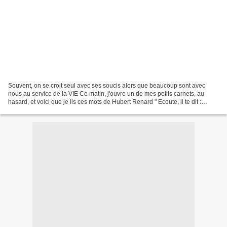
Souvent, on se croit seul avec ses soucis alors que beaucoup sont avec
nous au service de la VIE Ce matin, j'ouvre un de mes petits carnets, au
hasard, et voici que je lis ces mots de Hubert Renard " Ecoute, il te dit :
malgré ton corps ou ton coeur endolori,...