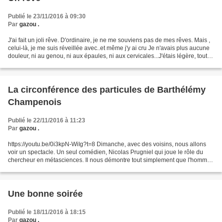
Publié le 23/11/2016 à 09:30
Par
gazou .
J'ai fait un joli rêve. D'ordinaire, je ne me souviens pas de mes rêves. Mais ,
celui-là, je me suis réveillée avec..et même j'y ai cru Je n'avais plus aucune
douleur, ni au genou, ni aux épaules, ni aux cervicales...J'étais légère, tout
fonctionnait...
La circonférence des particules de Barthélémy
Champenois
Publié le 22/11/2016 à 11:23
Par
gazou .
https://youtu.be/0i3kpN-WiIg?t=8 Dimanche, avec des voisins, nous allons
voir un spectacle. Un seul comédien, Nicolas Prugniel qui joue le rôle du
chercheur en métasciences. Il nous démontre tout simplement que l'homme
peut traverser les murs.... Certes,...
Une bonne soirée
Publié le 18/11/2016 à 18:15
Par
gazou .