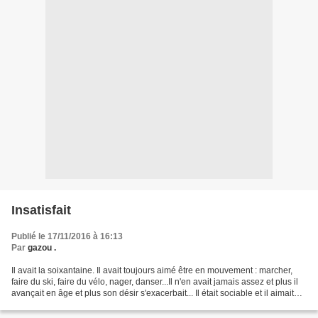
Insatisfait
Publié le 17/11/2016 à 16:13
Par
gazou .
Il avait la soixantaine. Il avait toujours aimé être en mouvement : marcher,
faire du ski, faire du vélo, nager, danser...Il n'en avait jamais assez et plus il
avançait en âge et plus son désir s'exacerbait... Il était sociable et il aimait
les rencontres......