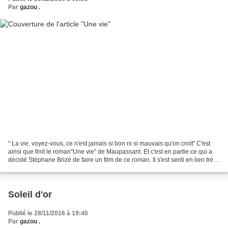
Par
gazou .
" La vie, voyez-vous, ce n'est jamais si bon ni si mauvais qu'on croit" C'est
ainsi que finit le roman"Une vie" de Maupassant. Et c'est en partie ce qui a
décidé Stéphane Brizé de faire un film de ce roman. Il s'est senti en lien très
intime avec Jeanne...
Soleil d'or
Publié le 28/11/2016 à 19:40
Par
gazou .