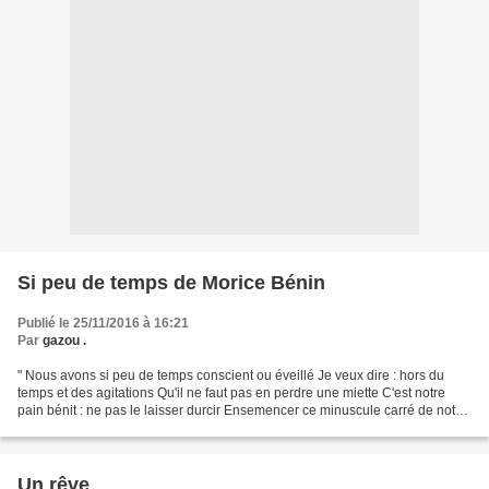
Si peu de temps de Morice Bénin
Publié le 25/11/2016 à 16:21
Par
gazou .
" Nous avons si peu de temps conscient ou éveillé Je veux dire : hors du
temps et des agitations Qu'il ne faut pas en perdre une miette C'est notre
pain bénit : ne pas le laisser durcir Ensemencer ce minuscule carré de notre
présence Toute la beauté du...
Un rêve