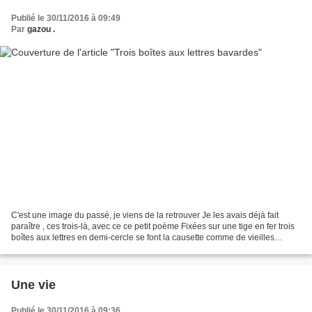
Publié le 30/11/2016 à 09:49
Par
gazou .
C'est une image du passé, je viens de la retrouver Je les avais déjà fait
paraître , ces trois-là, avec ce ce petit poème Fixées sur une tige en fer trois
boîtes aux lettres en demi-cercle se font la causette comme de vieilles
commères. Celle du milieu...
Une vie
Publié le 30/11/2016 à 09:36