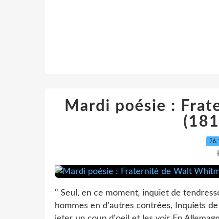
Mardi poésie : Fra
(18
26.
" Seul, en ce moment, inquiet de tendresse
hommes en d'autres contrées, Inquiets de 
jeter un coup d'oeil et les voir En Allemagne