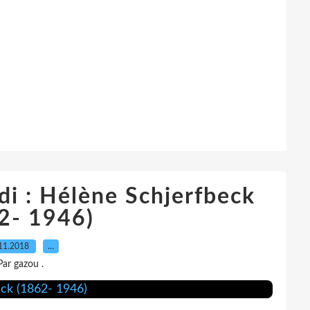
di : Hélène Schjerfbeck
2- 1946)
11.2018
…
Par gazou .