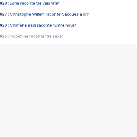
28 : Lorie raconte "Je vais vite"
#27 : Christophe Willem raconte "Jacques a dit"
#26 : Chimène Badi raconte "Entre nous"
#25 : Indochine raconte "3e sexe"
#24 : Zaho raconte "C'est chelou"
#23 : Patrick Bruel raconte "Au café des délices"
#22 : Kyo raconte "Le chemin"
#21 : Nolwenn Leroy raconte "Cassé"
#20 : Patrick Hernandez raconte "Born to be alive"
#19 : Lorie raconte "Près de moi"
#18 : Michael Jones raconte "A nos actes manqués" (avec Jean-Jacque
#17 : Khaled raconte "Aïcha"
#16 : Corneille raconte "Parce qu'on vient de loin"