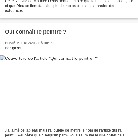
Cette Nativité de Maurice Denis donne à croire que la nuit n'éteint pas le jour
et que Dieu se tient dans les plus humbles et les plus banales des
existences.
Qui connaît le peintre ?
Publié le 13/12/2020 à 08:39
Par
gazou .
J'ai aimé ce tableau mais j'ai oublié de mettre le nom de l'artiste qui l'a
peint.... Peut-être que quelqu'un parmi vous saura me le dire? Mais cela