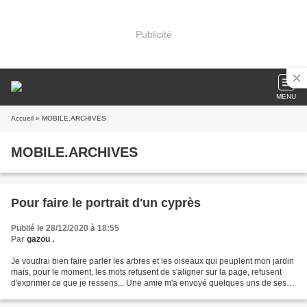
Publicité
MENU
Accueil
» MOBILE.ARCHIVES
MOBILE.ARCHIVES
Pour faire le portrait d'un cyprès
Publié le 28/12/2020 à 18:55
Par
gazou .
Je voudrai bien faire parler les arbres et les oiseaux qui peuplent mon jardin
mais, pour le moment, les mots refusent de s'aligner sur la page, refusent
d'exprimer ce que je ressens... Une amie m'a envoyé quelques uns de ses
écrits et j'ai envie de les...