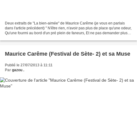
Deux extraits de "La bien-aimée" de Maurice Carême (je vous en parlais
dans l'article précédent) " N'être rien, n'avoir pas plus de place qu'une odeur,
Qu'une fourmi au bord d'un pré plein de faneurs, Et ne pas demander plus
que le brin de seigle Ne demande...
Maurice Carême (Festival de Sète- 2) et sa Muse
Publié le 27/07/2013 à 11:11
Par
gazou .