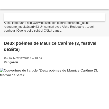
Aicha Redouane
http://www.dailymotion.com/video/x9teq3_aicha-
redouane_music&start=23 Un concert avec Aïcha Redouane ....quel
bonheur ! Quelle belle soirée! C'était dans...
Deux poèmes de Maurice Carême (3, festival
deSète)
Publié le 27/07/2013 à 18:52
Par
gazou .