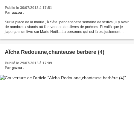
Publié le 30/07/2013 à 17:51
Par
gazou .
Sur la place de la mairie , à Sète, pendant cette semaine de festival, il y avait
de nombreux stands où l'on vendait des livres de poèmes. Et voilà que je
j'aperçois un livre sur Marie Noël....La personne qui est là est justement
l'auteur du livre et...
AÏcha Redouane,chanteuse berbère (4)
Publié le 29/07/2013 à 17:09
Par
gazou .