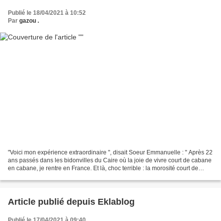
Publié le 18/04/2021 à 10:52
Par
gazou .
"Voici mon expérience extraordinaire ", disait Soeur Emmanuelle : " Après 22
ans passés dans les bidonvilles du Caire où la joie de vivre court de cabane
en cabane, je rentre en France. Et là, choc terrible : la morosité court de
demeure en demeure, on...
Article publié depuis Eklablog
Publié le 17/04/2021 à 09:40