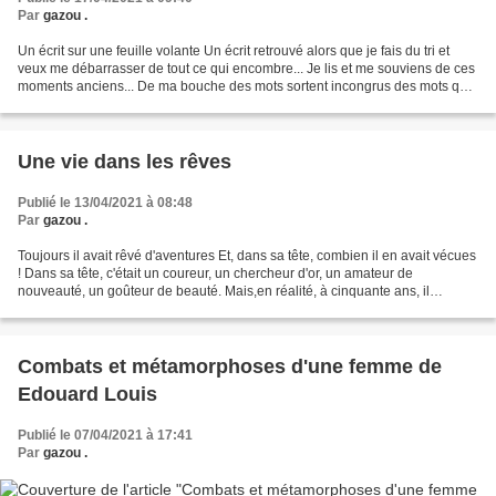
Par
gazou .
Un écrit sur une feuille volante Un écrit retrouvé alors que je fais du tri et
veux me débarrasser de tout ce qui encombre... Je lis et me souviens de ces
moments anciens... De ma bouche des mots sortent incongrus des mots que
je ne connais pas comme...
Une vie dans les rêves
Publié le 13/04/2021 à 08:48
Par
gazou .
Toujours il avait rêvé d'aventures Et, dans sa tête, combien il en avait vécues
! Dans sa tête, c'était un coureur, un chercheur d'or, un amateur de
nouveauté, un goûteur de beauté. Mais,en réalité, à cinquante ans, il
constate que d'aventures, il en...
Combats et métamorphoses d'une femme de
Edouard Louis
Publié le 07/04/2021 à 17:41
Par
gazou .