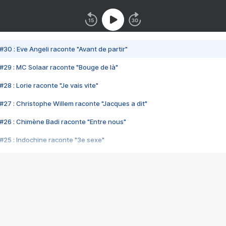
#30 : Eve Angeli raconte "Avant de partir"
#29 : MC Solaar raconte "Bouge de là"
28 : Lorie raconte "Je vais vite"
#27 : Christophe Willem raconte "Jacques a dit"
#26 : Chimène Badi raconte "Entre nous"
#25 : Indochine raconte "3e sexe"
#24 : Zaho raconte "C'est chelou"
#23 : Patrick Bruel raconte "Au café des délices"
#22 : Kyo raconte "Le chemin"
#21 : Nolwenn Leroy raconte "Cassé"