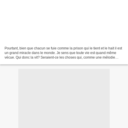
Pourtant, bien que chacun se fuie comme la prison qui le tient et le hait il est
un grand miracle dans le monde. Je sens que toute vie est quand même
vécue. Qui donc la vit? Seraient-ce les choses qui, comme une mélodie
qu'on tait, sont dans le soir,...