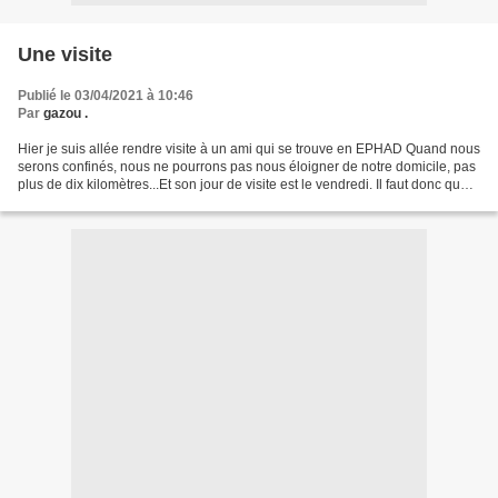
Une visite
Publié le 03/04/2021 à 10:46
Par
gazou .
Hier je suis allée rendre visite à un ami qui se trouve en EPHAD Quand nous
serons confinés, nous ne pourrons pas nous éloigner de notre domicile, pas
plus de dix kilomètres...Et son jour de visite est le vendredi. Il faut donc que
j'y aille aujourd'hui....