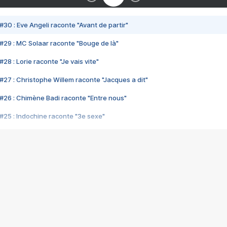
#30 : Eve Angeli raconte "Avant de partir"
#29 : MC Solaar raconte "Bouge de là"
28 : Lorie raconte "Je vais vite"
#27 : Christophe Willem raconte "Jacques a dit"
#26 : Chimène Badi raconte "Entre nous"
#25 : Indochine raconte "3e sexe"
#24 : Zaho raconte "C'est chelou"
#23 : Patrick Bruel raconte "Au café des délices"
#22 : Kyo raconte "Le chemin"
#21 : Nolwenn Leroy raconte "Cassé"
#20 : Patrick Hernandez raconte "Born to be alive"
#19 : Lorie raconte "Près de moi"