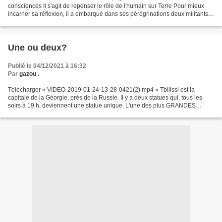
consciences Il s'agit de repenser le rôle de l'humain sur Terre Pour mieux
incarner sa réflexion, il a embarqué dans ses pérégrinations deux militants
écologistes de 16 ans. Cri d’alerte,...
Une ou deux?
Publié le 04/12/2021 à 16:32
Par
gazou .
Télécharger « VIDEO-2019-01-24-13-28-0421(2).mp4 » Tbilissi est la
capitale de la Géorgie, près de la Russie. Il y a deux statues qui, tous les
soirs à 19 h, deviennent une statue unique. L'une des plus GRANDES
merveilles de l'ingénierie. Tbilissi est...