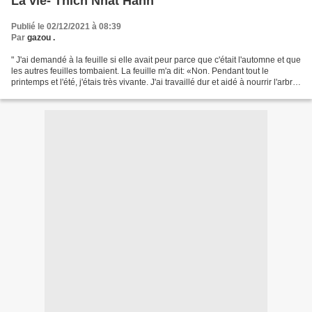
La vie- Thich Nhat Hanh
Publié le 02/12/2021 à 08:39
Par
gazou .
" J'ai demandé à la feuille si elle avait peur parce que c'était l'automne et que
les autres feuilles tombaient. La feuille m'a dit: «Non. Pendant tout le
printemps et l'été, j'étais très vivante. J'ai travaillé dur et aidé à nourrir l'arbre,
et une grande...