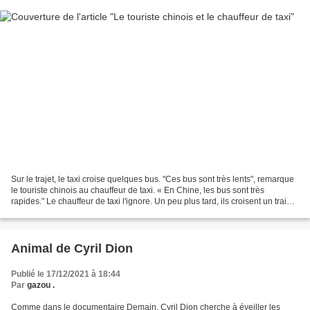
Sur le trajet, le taxi croise quelques bus. "Ces bus sont très lents", remarque
le touriste chinois au chauffeur de taxi. « En Chine, les bus sont très
rapides." Le chauffeur de taxi l'ignore. Un peu plus tard, ils croisent un train
sur la nouvelle voie...
Animal de Cyril Dion
Publié le 17/12/2021 à 18:44
Par
gazou .
Comme dans le documentaire Demain, Cyril Dion cherche à éveiller les