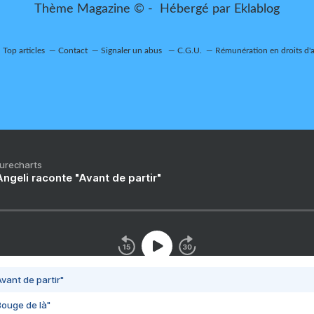
Thème Magazine © - Hébergé par
Eklablog
Top articles
Contact
Signaler un abus
C.G.U.
Rémunération en droits d'
Purecharts
ngeli raconte "Avant de partir"
vant de partir"
Bouge de là"