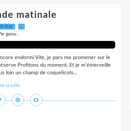
de matinale
05.2016
…
Par gazou .
 encore endormi Vite, je pars me promener sur le
réserve Profitons du moment. Et je m'émerveille
lus loin un champ de coquelicots...
ire la suite