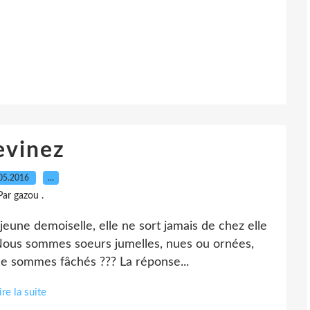
evinez
05.2016
…
Par gazou .
eune demoiselle, elle ne sort jamais de chez elle
? Nous sommes soeurs jumelles, nues ou ornées,
ne sommes fâchés ??? La réponse...
ire la suite