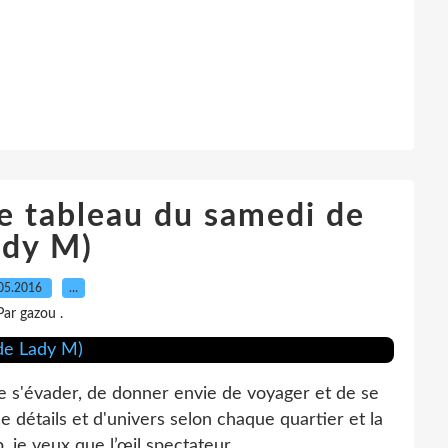
e tableau du samedi de
ady M)
05.2016
…
Par gazou .
e s'évader, de donner envie de voyager et de se
e détails et d'univers selon chaque quartier et la
je veux que l’œil spectateur...