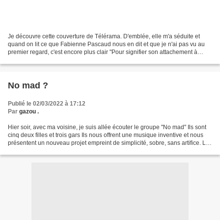
Je découvre cette couverture de Télérama. D'emblée, elle m'a séduite et
quand on lit ce que Fabienne Pascaud nous en dit et que je n'ai pas vu au
premier regard, c'est encore plus clair "Pour signifier son attachement à
l’Ukraine, à la défense de sa liberté...
No mad ?
Publié le 02/03/2022 à 17:12
Par
gazou .
Hier soir, avec ma voisine, je suis allée écouter le groupe "No mad" Ils sont
cinq deux filles et trois gars Ils nous offrent une musique inventive et nous
présentent un nouveau projet empreint de simplicité, sobre, sans artifice. Les
textes sont de Pierre...