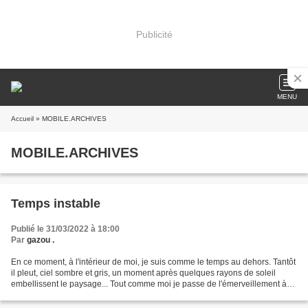
Publicité
MENU
Accueil
» MOBILE.ARCHIVES
MOBILE.ARCHIVES
Temps instable
Publié le 31/03/2022 à 18:00
Par
gazou .
En ce moment, à l'intérieur de moi, je suis comme le temps au dehors. Tantôt
il pleut, ciel sombre et gris, un moment après quelques rayons de soleil
embellissent le paysage... Tout comme moi je passe de l'émerveillement à
l'angoisse qui me vrille le...