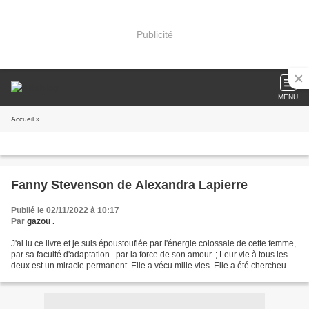
Publicité
MENU
Accueil
»
Fanny Stevenson de Alexandra Lapierre
Publié le 02/11/2022 à 10:17
Par
gazou .
J'ai lu ce livre et je suis époustouflée par l'énergie colossale de cette femme,
par sa faculté d'adaptation...par la force de son amour..; Leur vie à tous les
deux est un miracle permanent. Elle a vécu mille vies. Elle a été chercheuse
d'or dans les...