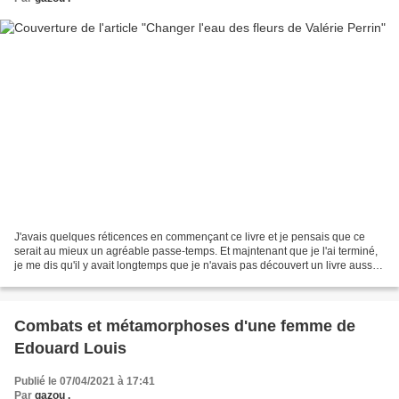
J'avais quelques réticences en commençant ce livre et je pensais que ce
serait au mieux un agréable passe-temps. Et majntenant que je l'ai terminé,
je me dis qu'il y avait longtemps que je n'avais pas découvert un livre aussi
riche et bienfaisant...ET...
Combats et métamorphoses d'une femme de
Edouard Louis
Publié le 07/04/2021 à 17:41
Par
gazou .