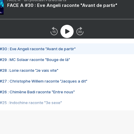
FACE A #30 : Eve Angeli raconte "Avant de partir"
#30 : Eve Angeli raconte "Avant de partir"
#29 : MC Solaar raconte "Bouge de là"
28 : Lorie raconte "Je vais vite"
#27 : Christophe Willem raconte "Jacques a dit"
#26 : Chimène Badi raconte "Entre nous"
#25 : Indochine raconte "3e sexe"
#24 : Zaho raconte "C'est chelou"
#23 : Patrick Bruel raconte "Au café des délices"