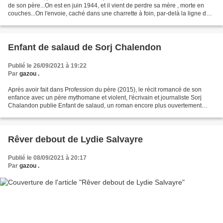
de son père...On est en juin 1944, et il vient de perdre sa mère , morte en
couches...On l'envoie, caché dans une charrette à foin, par-delà la ligne de
démarcation, chez sa...
Enfant de salaud de Sorj Chalendon
Publié le 26/09/2021 à 19:22
Par
gazou .
Après avoir fait dans Profession du père (2015), le récit romancé de son
enfance avec un père mythomane et violent, l'écrivain et journaliste Sorj
Chalandon publie Enfant de salaud, un roman encore plus ouvertement
autobiographique dans lequel il raconte...
Rêver debout de Lydie Salvayre
Publié le 08/09/2021 à 20:17
Par
gazou .