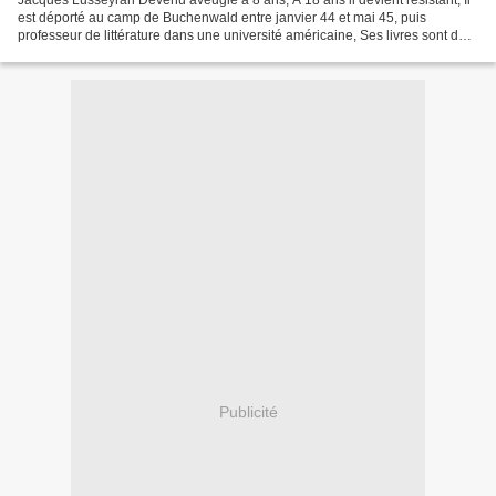
Jacques Lusseyran Devenu aveugle à 8 ans, A 18 ans il devient résistant, Il
est déporté au camp de Buchenwald entre janvier 44 et mai 45, puis
professeur de littérature dans une université américaine, Ses livres sont des
chants d'amour à la vie. Voici...
Publicité