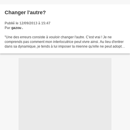
Changer l'autre?
Publié le 12/09/2013 à 15:47
Par
gazou .
"Une des erreurs consiste à vouloir changer l'autre. C'est vrai ! Je ne
comprends pas comment mon interlocutrice peut vivre ainsi. Au lieu d'entrer
dans sa dynamique, je tends à lui imposer la mienne qu'elle ne peut adopter.
Pourquoi suis-je incapable...