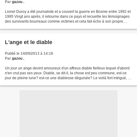
Par
gazou .
Lionel Duroy a été journaliste et a couvert la guerre en Bosnie entre 1992 et
1995 Vingt ans après, il retourne dans ce pays et recueille les témoignages
des survivants bourreaux comme victimes et cela fait écho à son propre
questionnement : pourquoi...
L'ange et le diable
Publié le 14/09/2013 à 14:16
Par
gazou .
Un jour un ange devint amoureux d'un affreux diable fielleux lequel d'abord
n'en crut pas ses yeux. Diable, se dit-il, la chose est peu commune, est-ce
jour de pleine lune? est-ce une diablesse déguisée? Le voilà fort intrigué, Il
le laisse approcher,...