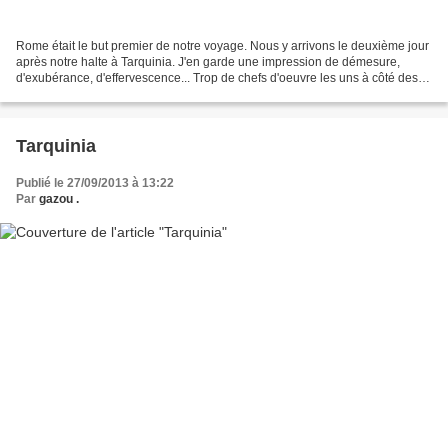
Rome était le but premier de notre voyage. Nous y arrivons le deuxième jour
après notre halte à Tarquinia. J'en garde une impression de démesure,
d'exubérance, d'effervescence... Trop de chefs d'oeuvre les uns à côté des
autres, trop de grandeur, trop...
Tarquinia
Publié le 27/09/2013 à 13:22
Par
gazou .