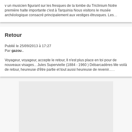
v un musicien figurant sur les fresques de la tombe du Triclinium Notre
première halte importante c'est à Tarquinia Nous visitons le musée
archéologique consacré principalement aux vestiges étrusques. Les
étrusques étaient plus avancés techniquement que...
Retour
Publié le 25/09/2013 à 17:27
Par
gazou .
Voyageur, voyageur, accepte le retour, Il n'est plus place en toi pour de
nouveaux visages... Jules Supervielle (1884 - 1960 ) Débarcadères Me voilà
de retour, heureuse d'être partie et tout aussi heureuse de revenir...
heureuse de retrouver ma maison,...