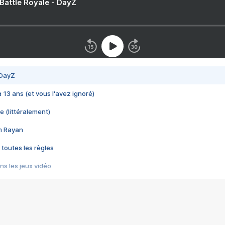
 Battle Royale - DayZ
 DayZ
 a 13 ans (et vous l'avez ignoré)
e (littéralement)
im Rayan
 toutes les règles
s les jeux vidéo
us choquant de Rockstar ? - Le scandale BULLY
e plus moche de Steam
du RÊVE tourne au CAUCHEMAR