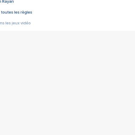
im Rayan
 toutes les règles
s les jeux vidéo
us choquant de Rockstar ? - Le scandale BULLY
e plus moche de Steam
du RÊVE tourne au CAUCHEMAR
pendant 8 heures
it… à tort
umiliés par un jeu vidéo
ire - Final Fantasy 8
ti un empire - Age of Empires
story DOFUS
tard, il crée l'un des pires jeux de tous les temps, MindsEye.