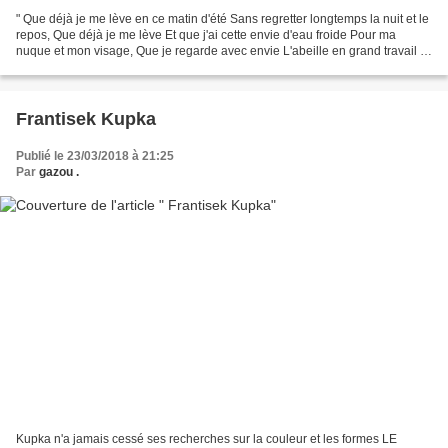
" Que déjà je me lève en ce matin d'été Sans regretter longtemps la nuit et le
repos, Que déjà je me lève Et que j'ai cette envie d'eau froide Pour ma
nuque et mon visage, Que je regarde avec envie L'abeille en grand travail Et
que je la comprenne, Que...
Frantisek Kupka
Publié le 23/03/2018 à 21:25
Par
gazou .
Kupka n'a jamais cessé ses recherches sur la couleur et les formes LE