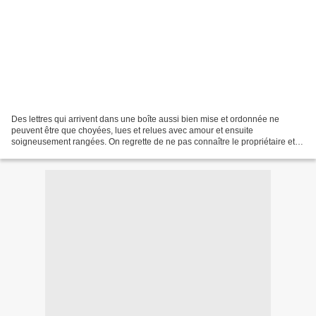
Des lettres qui arrivent dans une boîte aussi bien mise et ordonnée ne
peuvent être que choyées, lues et relues avec amour et ensuite
soigneusement rangées. On regrette de ne pas connaître le propriétaire et
de ne pas se donner le droit, même ne le connaissant...