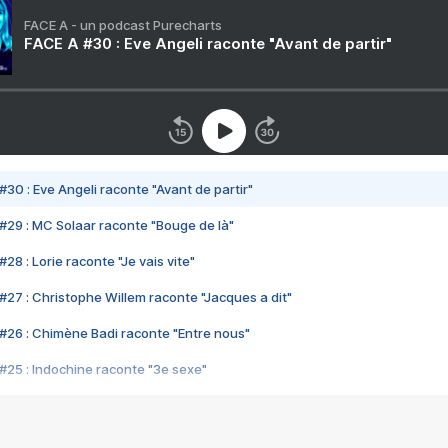
FACE A - un podcast Purecharts
FACE A #30 : Eve Angeli raconte "Avant de partir"
#30 : Eve Angeli raconte "Avant de partir"
#29 : MC Solaar raconte "Bouge de là"
28 : Lorie raconte "Je vais vite"
#27 : Christophe Willem raconte "Jacques a dit"
#26 : Chimène Badi raconte "Entre nous"
#25 : Indochine raconte "3e sexe"
#24 : Zaho raconte "C'est chelou"
#23 : Patrick Bruel raconte "Au café des délices"