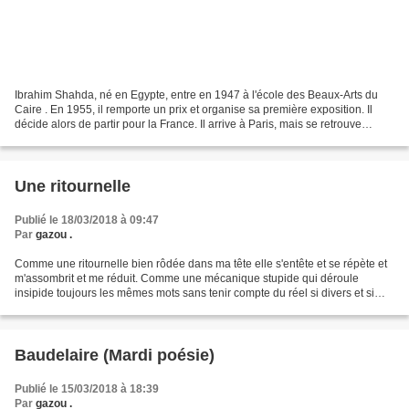
Ibrahim Shahda, né en Egypte, entre en 1947 à l'école des Beaux-Arts du
Caire . En 1955, il remporte un prix et organise sa première exposition. Il
décide alors de partir pour la France. Il arrive à Paris, mais se retrouve
totalement seul et presque sans...
Une ritournelle
Publié le 18/03/2018 à 09:47
Par
gazou .
Comme une ritournelle bien rôdée dans ma tête elle s'entête et se répète et
m'assombrit et me réduit. Comme une mécanique stupide qui déroule
insipide toujours les mêmes mots sans tenir compte du réel si divers et si
chatoyant, elle dit des mots que je...
Baudelaire (Mardi poésie)
Publié le 15/03/2018 à 18:39
Par
gazou .