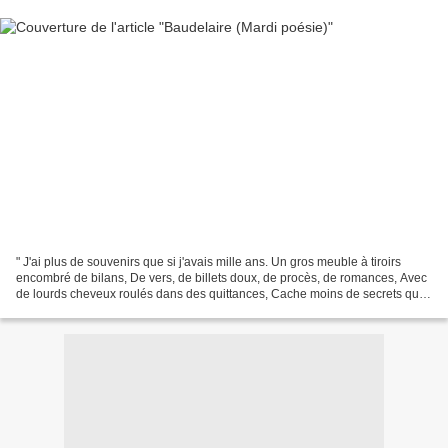
" J'ai plus de souvenirs que si j'avais mille ans. Un gros meuble à tiroirs
encombré de bilans, De vers, de billets doux, de procès, de romances, Avec
de lourds cheveux roulés dans des quittances, Cache moins de secrets que
mon triste cerveau. C'est une...