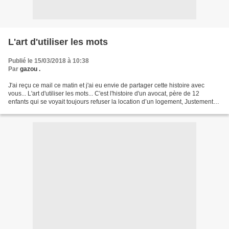
L'art d'utiliser les mots
Publié le 15/03/2018 à 10:38
Par
gazou .
J'ai reçu ce mail ce matin et j'ai eu envie de partager cette histoire avec
vous... L'art d'utiliser les mots... C'est l'histoire d'un avocat, père de 12
enfants qui se voyait toujours refuser la location d’un logement, Justement
parce qu’il avait 12...