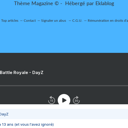
Thème Magazine © - Hébergé par
Eklablog
Top articles
Contact
Signaler un abus
C.G.U.
Rémunération en droits d'
 Battle Royale - DayZ
 DayZ
 a 13 ans (et vous l'avez ignoré)