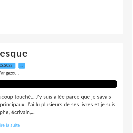
resque
02.2022
…
Par gazou .
ucoup touché... J'y suis allée parce que je savais
incipaux. J'ai lu plusieurs de ses livres et je suis
he, écrivain,...
ire la suite