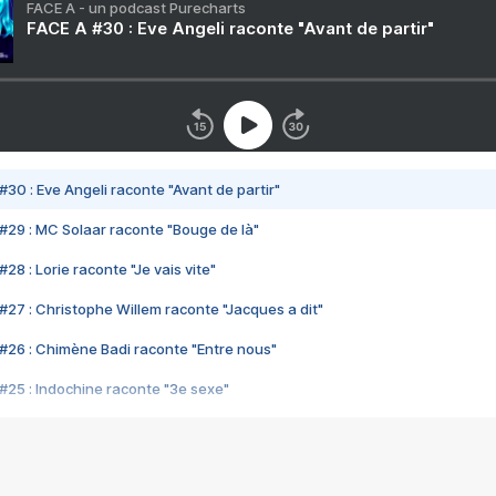
FACE A - un podcast Purecharts
FACE A #30 : Eve Angeli raconte "Avant de partir"
#30 : Eve Angeli raconte "Avant de partir"
#29 : MC Solaar raconte "Bouge de là"
28 : Lorie raconte "Je vais vite"
#27 : Christophe Willem raconte "Jacques a dit"
#26 : Chimène Badi raconte "Entre nous"
#25 : Indochine raconte "3e sexe"
#24 : Zaho raconte "C'est chelou"
#23 : Patrick Bruel raconte "Au café des délices"